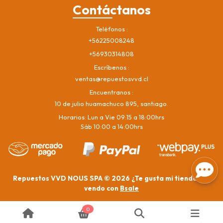
Contáctanos
Teléfonos
+56225008248
+56930314808
Escríbenos
ventas@repuestosvvd.cl
Encuentranos
10 de julio huamachuco 895, santiago.
Horarios: Lun a Vie 09:15 a 18:00hrs
Sáb 10:00 a 14:00hrs
Repuestos VVD NOUS SPA © 2026
¿Te gusta mi tienda? Yo
vendo con
Bsale
0