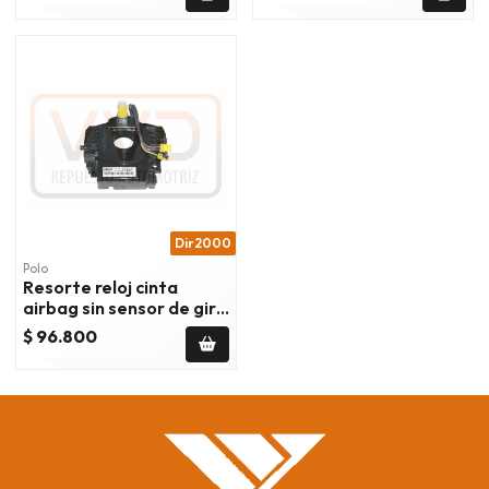
Dir2000
Polo
Resorte reloj cinta
airbag sin sensor de giro
dodge journey 3.5
$ 96.800
2009/2010