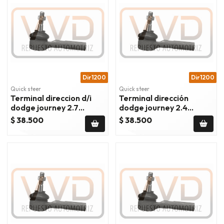
Dir1200
Dir1200
Quick steer
Quick steer
Terminal direccion d/i
Terminal dirección
dodge journey 2.7
dodge journey 2.4
2009/2011
2009/2018
$ 38.500
$ 38.500