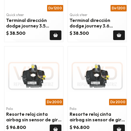
Dir1200
Dir1200
Quick steer
Quick steer
Terminal dirección
Terminal dirección
dodge journey 3.5
dodge journey 3.6
2009/2010
2011/2018
$ 38.500
$ 38.500
Dir2000
Dir2000
Polo
Polo
Resorte reloj cinta
Resorte reloj cinta
airbag sin sensor de giro
airbag sin sensor de giro
dodge journey 2.4
dodge journey 2.7
$ 96.800
$ 96.800
2009/2010
2009/2010