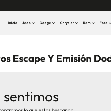
Inicio
Jeep
Dodge
Chrysler
Ram
Ford
os Escape Y Emisión Do
 sentimos
contramos lo que estas buscando