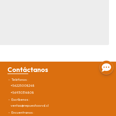
Contáctanos
Teléfonos
+56225008248
+56930314808
Escríbenos
ventas@repuestosvvd.cl
Encuentranos