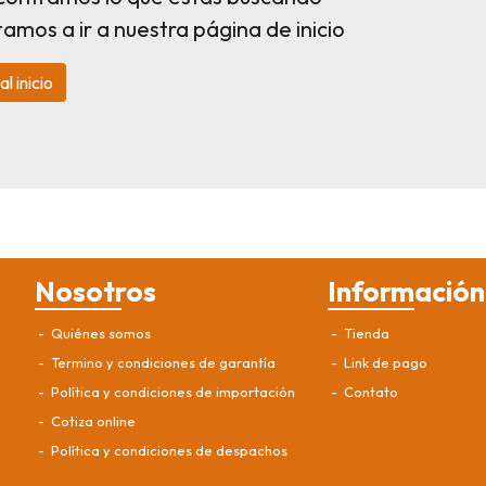
itamos a ir a nuestra página de inicio
al inicio
Nosotros
Información
Quiénes somos
Tienda
Termino y condiciones de garantía
Link de pago
Política y condiciones de importación
Contato
Cotiza online
Política y condiciones de despachos