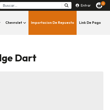
0
Entrar
Chevrolet
Importacion De Repuesto
Link De Pago
dge Dart