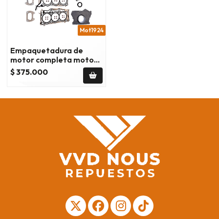
Mot1924
Empaquetadura de
motor completa motor
3.6 2011 en adel
$ 375.000