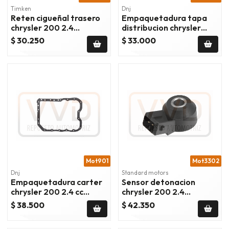
Timken
Dnj
Reten cigueñal trasero
Empaquetadura tapa
chrysler 200 2.4
distribucion chrysler
2011/2017
200 2.4 cc 2011/2014
$ 30.250
$ 33.000
Mot901
Mot3302
Dnj
Standard motors
Empaquetadura carter
Sensor detonacion
chrysler 200 2.4 cc
chrysler 200 2.4
2011/2014
2011/2016
$ 38.500
$ 42.350