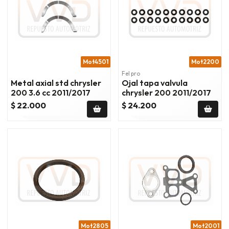
Mot4501
Mot2200
Fel pro
Metal axial std chrysler
Ojal tapa valvula
200 3.6 cc 2011/2017
chrysler 200 2011/2017
$ 22.000
$ 24.200
Mot2805
Mot2001