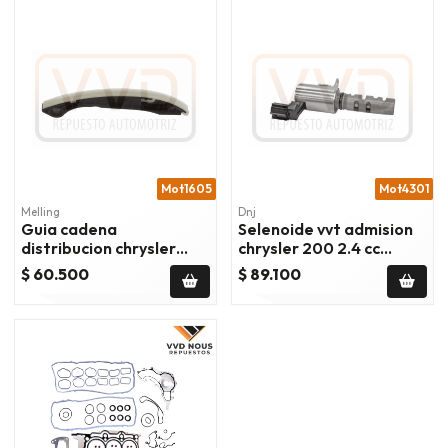
Mot1605
Mot4301
Melling
Dnj
Guia cadena
Selenoide vvt admision
distribucion chrysler
chrysler 200 2.4 cc
200 2.4 cc 2011/2014
2011/2014
$ 60.500
$ 89.100