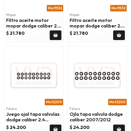
Mot1532
Mot1532
Mopar
Mopar
Filtro aceite motor
Filtro aceite motor
mopar dodge caliber 2.0
mopar dodge caliber 2.4
2007/2012
2007/2012
$ 21.780
$ 21.780
Mot2200
Mot2200
Fel pro
Fel pro
Juego ojal tapa valvulas
Ojla tapa valvula dodge
dodge caliber 2.4
caliber 2007/2012
2007/2012
$ 24.200
$ 24.200