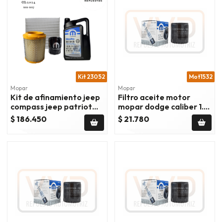
Kit 23052
Mot1532
Mopar
Mopar
Kit de afinamiento jeep
Filtro aceite motor
compass jeep patriot
mopar dodge caliber 1.8
dodge caliber 11/17
2007/2010
$ 186.450
$ 21.780