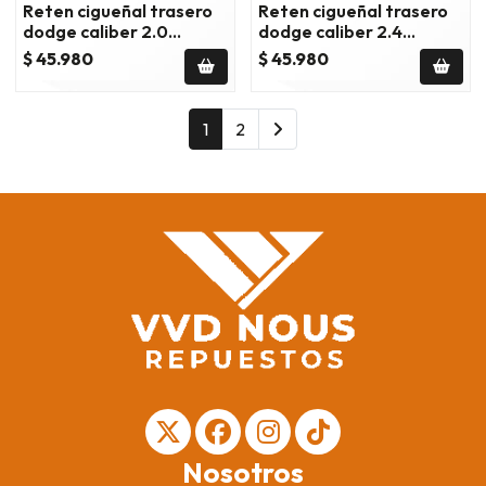
Reten cigueñal trasero
Reten cigueñal trasero
dodge caliber 2.0
dodge caliber 2.4
2007/2012
2007/2012
$ 45.980
$ 45.980
1
2
Nosotros