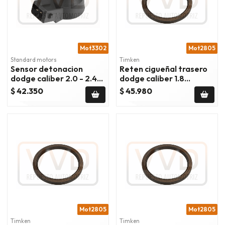
Mot3302
Mot2805
Standard motors
Timken
Sensor detonacion
Reten cigueñal trasero
dodge caliber 2.0 - 2.4
dodge caliber 1.8
cc 2007/2012
2007/2009
$ 42.350
$ 45.980
Mot2805
Mot2805
Timken
Timken