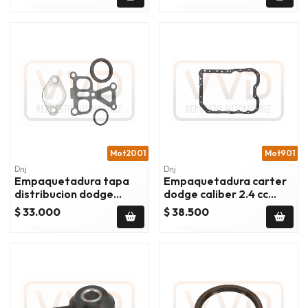
Mot2001
Mot901
Dnj
Dnj
Empaquetadura tapa
Empaquetadura carter
distribucion dodge
dodge caliber 2.4 cc
caliber 2.4 cc 2007/2012
2007/2012
$ 33.000
$ 38.500