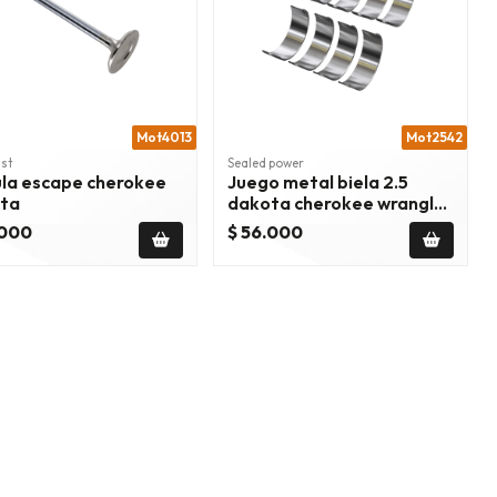
Mot4013
Mot2542
st
Sealed power
ula escape cherokee
Juego metal biela 2.5
ta
dakota cherokee wrangler
84/02
.000
$ 56.000