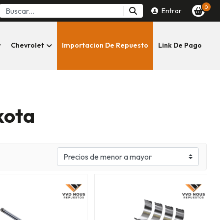
0
Entrar
Chevrolet
Importacion De Repuesto
Link De Pago
kota