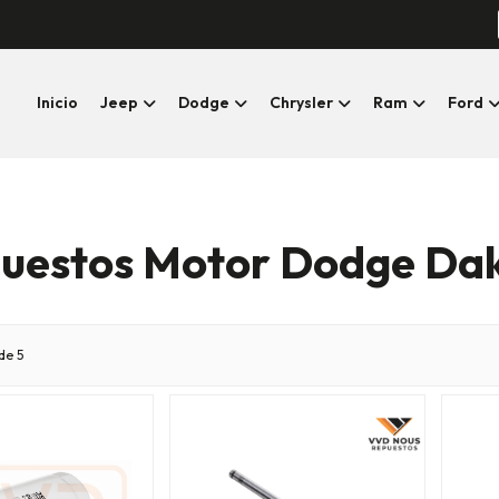
Inicio
Jeep
Dodge
Chrysler
Ram
Ford
uestos Motor Dodge Da
de 5