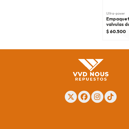
Ultra-power
Empaquet
valvulas 
2006/201
$ 60.500