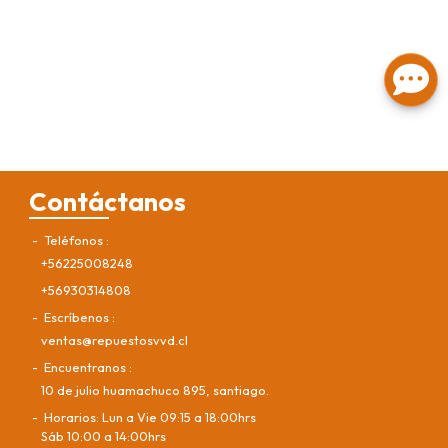
Contáctanos
Teléfonos
+56225008248
+56930314808
Escríbenos
ventas@repuestosvvd.cl
Encuentranos
10 de julio huamachuco 895, santiago.
Horarios: Lun a Vie 09:15 a 18:00hrs
Sáb 10:00 a 14:00hrs