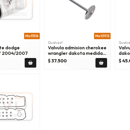
Mot1516
Mot3912
Qualcast
Qualca
ite dodge
Valvula admision cherokee
Valv
7 2004/2007
wrangler dakota medida
dako
0.15
$ 37.500
$ 45