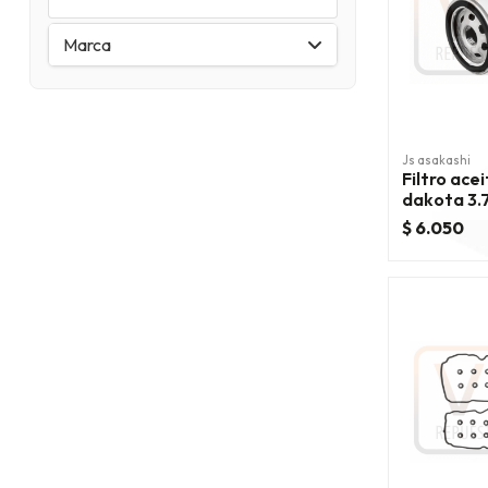
Marca
Js asakashi
Filtro ace
dakota 3.
$ 6.050