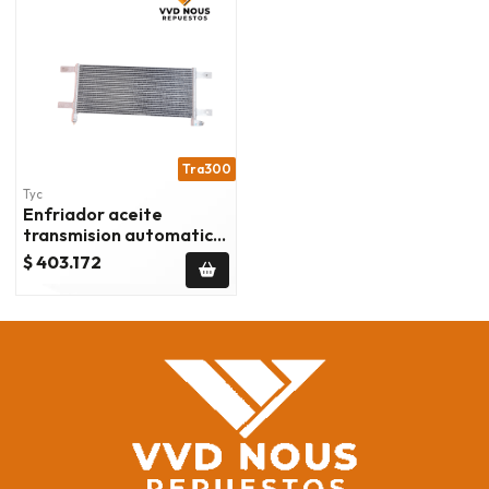
Tra300
Tyc
Enfriador aceite
transmision automatica
ram 2500-3500 13/18
$ 403.172