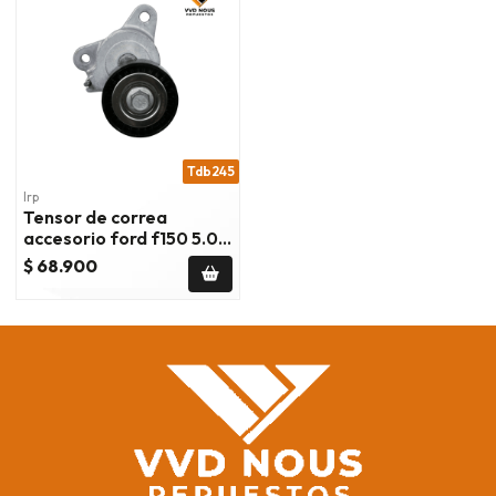
Tdb245
Irp
Tensor de correa
accesorio ford f150 5.0
2011/2023 ford mustang
$ 68.900
2011/2017