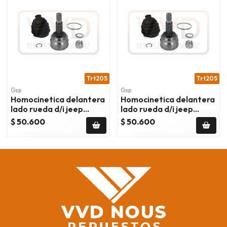
Trt205
Trt205
Gsp
Gsp
Homocinetica delantera
Homocinetica delantera
lado rueda d/i jeep
lado rueda d/i jeep
patriot 2.0 2007/2017
patriot 2.4 2007/2017
$ 50.600
$ 50.600