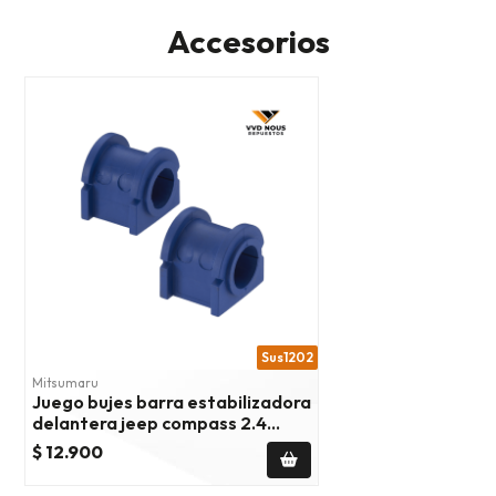
Accesorios
Sus1202
Mitsumaru
Juego bujes barra estabilizadora
delantera jeep compass 2.4
2007/2017
$ 12.900