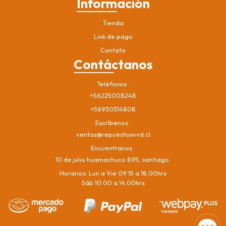
Información
Tienda
Link de pago
Contato
Contáctanos
Teléfonos
+56225008248
+56930314808
Escríbenos
ventas@repuestosvvd.cl
Encuentranos
10 de julio huamachuco 895, santiago.
Horarios: Lun a Vie 09:15 a 18:00hrs
Sáb 10:00 a 14:00hrs