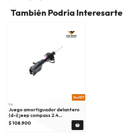
También Podría Interesarte
Sus101
Irp
Juego amortiguador delantero
(d-i) jeep compass 2.4
2007/2016
$ 108.900