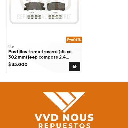
Fym1618
Bbp
Pastillas freno trasero (disco
302 mm) jeep compass 2.4
2007/2017
$ 35.000