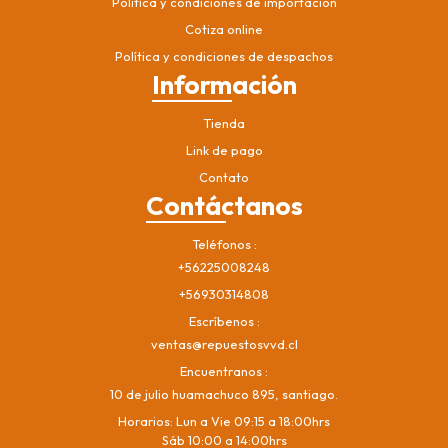
Política y condiciones de importación
Cotiza online
Política y condiciones de despachos
Información
Tienda
Link de pago
Contato
Contáctanos
Teléfonos
+56225008248
+56930314808
Escríbenos
ventas@repuestosvvd.cl
Encuentranos
10 de julio huamachuco 895, santiago.
Horarios: Lun a Vie 09:15 a 18:00hrs
Sáb 10:00 a 14:00hrs