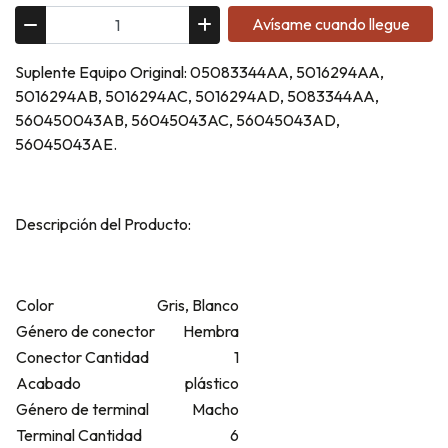
Avísame cuando llegue
Suplente Equipo Original: 05083344AA, 5016294AA,
5016294AB, 5016294AC, 5016294AD, 5083344AA,
560450043AB, 56045043AC, 56045043AD,
56045043AE.
Descripción del Producto:
Color
Gris, Blanco
Género de conector
Hembra
Conector Cantidad
1
Acabado
plástico
Género de terminal
Macho
Terminal Cantidad
6