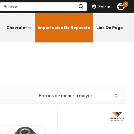
0
Entrar
Chevrolet
Importacion De Repuesto
Link De Pago