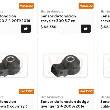
Mot3302
Mot3302
ors
Standard motors
Standa
tonacion
Sensor detonacion
Sens
00 2.4 2011/2016
chrysler 300 5.7 cc
chrys
2005/2023
2003
$ 42.350
$ 42
Mot3302
Mot3302
ors
Standard motors
Standa
tonacion
Sensor detonacion dodge
Sens
own & country 3.3
avenger 2.4 2008/2014
calib