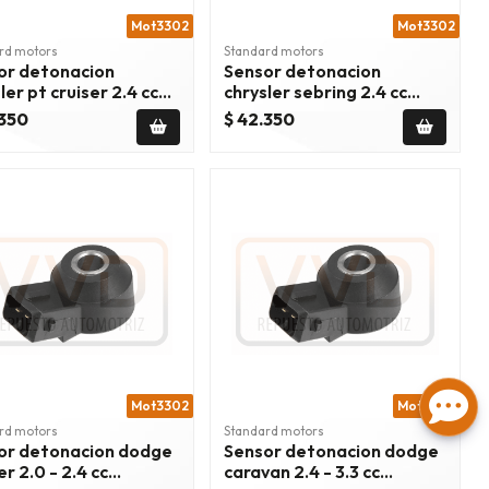
Mot3302
Mot3302
rd motors
Standard motors
or detonacion
Sensor detonacion
ler pt cruiser 2.4 cc
chrysler sebring 2.4 cc
/2010
2003/2010
.350
$ 42.350
Mot3302
Mot3302
rd motors
Standard motors
or detonacion dodge
Sensor detonacion dodge
er 2.0 - 2.4 cc
caravan 2.4 - 3.3 cc