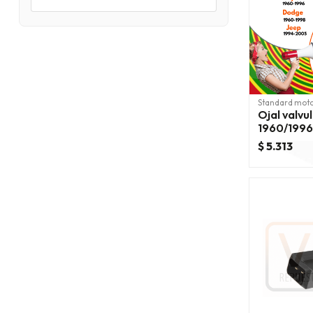
Standard mot
Ojal valvu
1960/199
1960/1998
$ 5.313