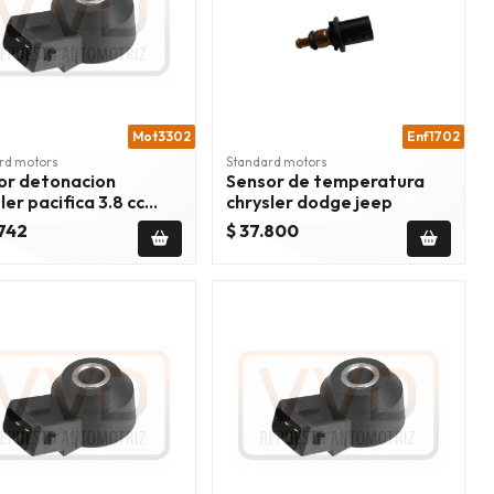
Mot3302
Enf1702
rd motors
Standard motors
or detonacion
Sensor de temperatura
ler pacifica 3.8 cc
chrysler dodge jeep
5/2008
.742
$ 37.800