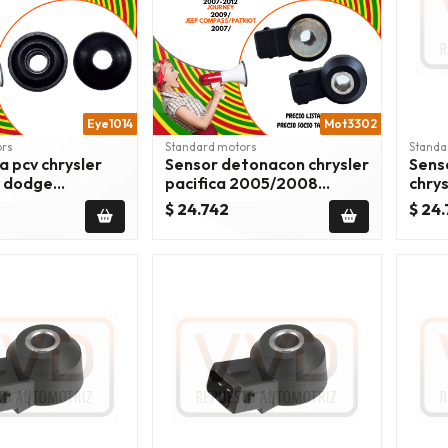
Eye1014
Mot3302
ors
Standard motors
Standa
la pcv chrysler
Sensor detonacon chrysler
Sens
6 dodge
pacifica 2005/2008
chrys
 jeep 1994/2005
dodge caliber 2007/2012
200
$ 24.742
$ 24
journey 2009/2020 jeep
compass - patriot
2007/2017