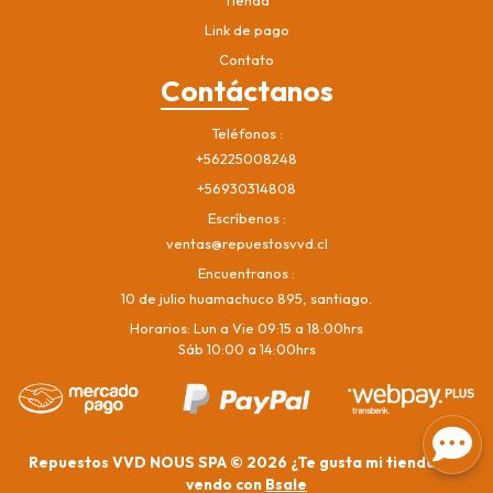
Link de pago
Contato
Contáctanos
Teléfonos
+56225008248
+56930314808
Escríbenos
ventas@repuestosvvd.cl
Encuentranos
10 de julio huamachuco 895, santiago.
Horarios: Lun a Vie 09:15 a 18:00hrs
Sáb 10:00 a 14:00hrs
Repuestos VVD NOUS SPA © 2026
¿Te gusta mi tienda? Yo
vendo con
Bsale