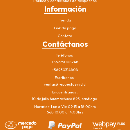
Política y condiciones de despachos
Información
Tienda
Link de pago
Contato
Contáctanos
Teléfonos
+56225008248
+56930314808
Escríbenos
ventas@repuestosvvd.cl
Encuentranos
10 de julio huamachuco 895, santiago.
Horarios: Lun a Vie 09:15 a 18:00hrs
Sáb 10:00 a 14:00hrs