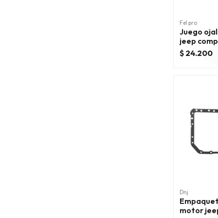
Fel pro
Juego ojal
jeep comp
2007/201
$ 24.200
Dnj
Empaquet
motor jee