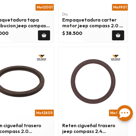
Mot2001
Mot901
Dnj
quetadura tapa
Empaquetadura carter
ribucion jeep compass
motor jeep compass 2.0 cc
cc 2007/2017
2007/2017
.000
$ 38.500
Mot2805
Mot2805
n
n cigueñal trasero
Reten cigueñal trasero
 compass 2.0
jeep compass 2.4