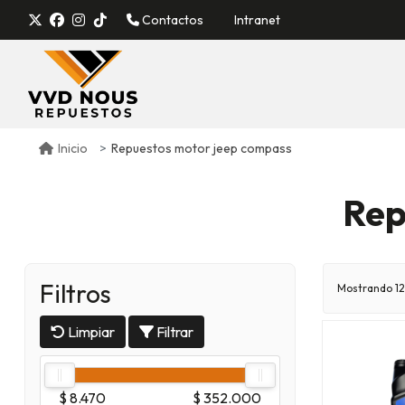
Contactos
Intranet
Repuestos motor jeep compass
Inicio
Rep
Filtros
Mostrando 12
Limpiar
Filtrar
$ 8.470
$ 352.000