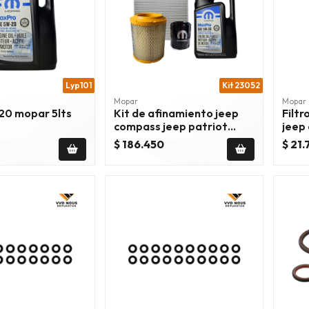
Lyp101
Kit 23052
Mopar
Mopar
20 mopar 5lts
Kit de afinamiento jeep
Filt
compass jeep patriot
jeep
dodge caliber 11/17
2007
$ 186.450
$ 21