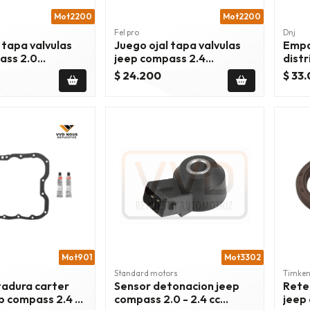
Mot2200
Mot2200
Fel pro
Dnj
 tapa valvulas
Juego ojal tapa valvulas
Empa
ass 2.0
jeep compass 2.4
dist
7
2007/2020
2.4 
$ 24.200
$ 33
Mot901
Mot3302
Standard motors
Timke
adura carter
Sensor detonacion jeep
Rete
p compass 2.4 cc
compass 2.0 - 2.4 cc
jeep