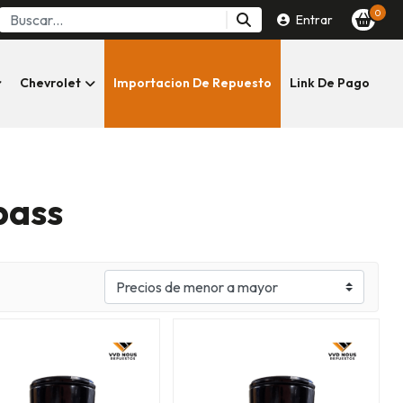
0
Entrar
Chevrolet
Importacion De Repuesto
Link De Pago
pass