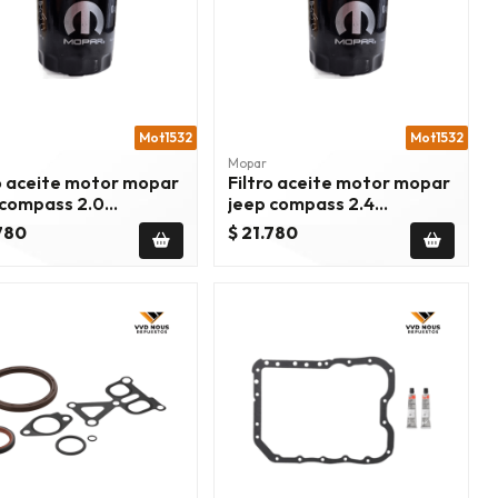
Mot1532
Mot1532
Mopar
ro aceite motor mopar
Filtro aceite motor mopar
 compass 2.0
jeep compass 2.4
/2017
2007/2020
.780
$ 21.780