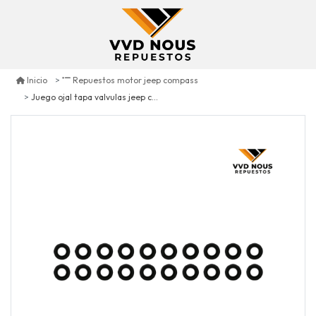
Inicio
Repuestos motor jeep compass
Juego ojal tapa valvulas jeep compass 2.4 2007/2020