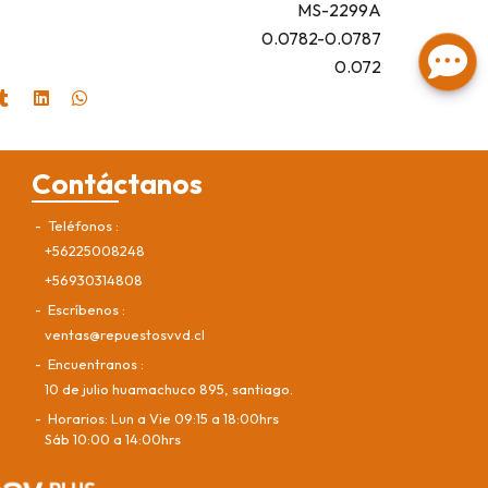
MS-2299A
0.0782-0.0787
0.072
Contáctanos
Teléfonos
+56225008248
+56930314808
Escríbenos
ventas@repuestosvvd.cl
Encuentranos
10 de julio huamachuco 895, santiago.
Horarios: Lun a Vie 09:15 a 18:00hrs
Sáb 10:00 a 14:00hrs