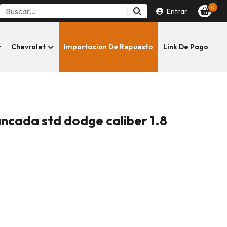
0
Entrar
Chevrolet
Importacion De Repuesto
Link De Pago
ncada std dodge caliber 1.8