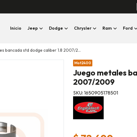
Inicio
Jeep
Dodge
Chrysler
Ram
Ford
s bancada std dodge caliber 1.8 2007/2009
Mot2400
Juego metales ba
2007/2009
SKU: 1650905178501