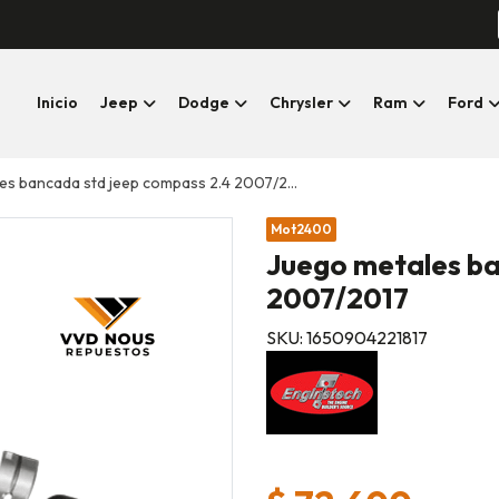
Inicio
Jeep
Dodge
Chrysler
Ram
Ford
s bancada std jeep compass 2.4 2007/2017
Mot2400
Juego metales ba
2007/2017
SKU: 1650904221817