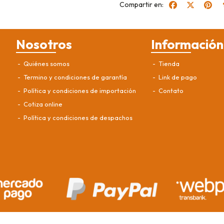
Compartir en:
Nosotros
Información
Quiénes somos
Tienda
Termino y condiciones de garantía
Link de pago
Política y condiciones de importación
Contato
Cotiza online
Política y condiciones de despachos
uestos VVD NOUS SPA © 2026
¿Te gusta mi tienda? Yo vendo con