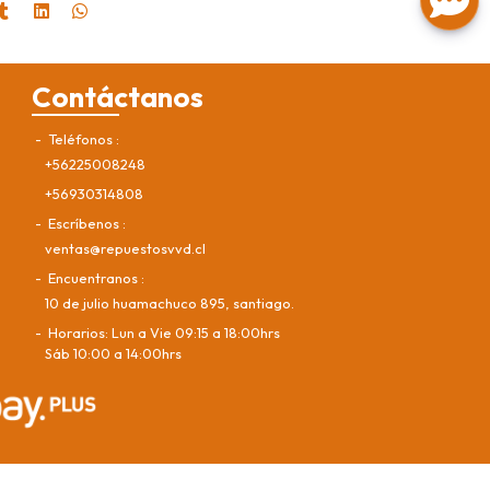
Contáctanos
Teléfonos
+56225008248
+56930314808
Escríbenos
ventas@repuestosvvd.cl
Encuentranos
10 de julio huamachuco 895, santiago.
Horarios: Lun a Vie 09:15 a 18:00hrs
Sáb 10:00 a 14:00hrs
Bsale