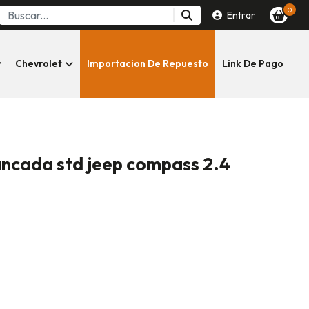
0
Entrar
Chevrolet
Importacion De Repuesto
Link De Pago
ncada std jeep compass 2.4