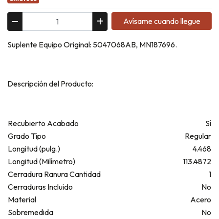
Avísame cuando llegue
Suplente Equipo Original: 5047068AB, MN187696.
Descripción del Producto:
Recubierto Acabado
Sí
Grado Tipo
Regular
Longitud (pulg.)
4.468
Longitud (Milímetro)
113.4872
Cerradura Ranura Cantidad
1
Cerraduras Incluido
No
Material
Acero
Sobremedida
No