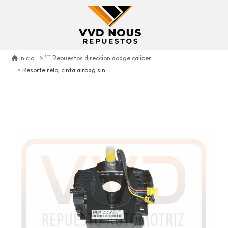
Inicio
Repuestos direccion dodge caliber
Resorte reloj cinta airbag sin sensor de giro dodge caliber 1.8 2007/2009