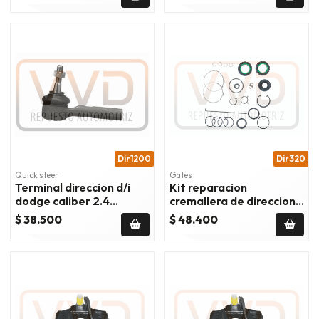
Dir1200
Dir320
Quick steer
Gates
Terminal direccion d/i
Kit reparacion
dodge caliber 2.4
cremallera de direccion
2007/2012
dodge caliber
$ 38.500
$ 48.400
2007/2009