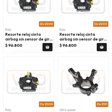
Dir2000
Dir2000
Polo
Polo
Resorte reloj cinta
Resorte reloj cinta
airbag sin sensor de giro
airbag sin sensor de giro
dodge caliber 1.8
dodge caliber 2.0
$ 96.800
$ 96.800
2007/2009
2007/2012
Dir2000
Dir2101
Polo
Ultra-power