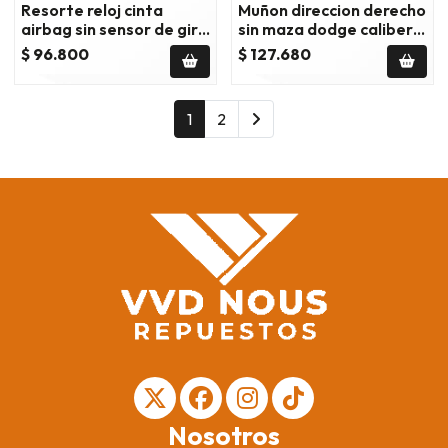
Resorte reloj cinta
Muñon direccion derecho
airbag sin sensor de giro
sin maza dodge caliber
dodge caliber 2.4
2007/2012
$ 96.800
$ 127.680
2007/2012
1
2
Nosotros