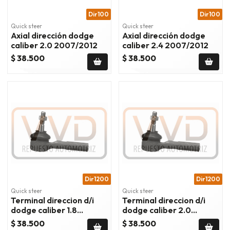
Dir100
Dir100
Quick steer
Quick steer
Axial dirección dodge
Axial dirección dodge
caliber 2.0 2007/2012
caliber 2.4 2007/2012
$ 38.500
$ 38.500
Dir1200
Dir1200
Quick steer
Quick steer
Terminal direccion d/i
Terminal direccion d/i
dodge caliber 1.8
dodge caliber 2.0
2007/2009
2007/2012
$ 38.500
$ 38.500