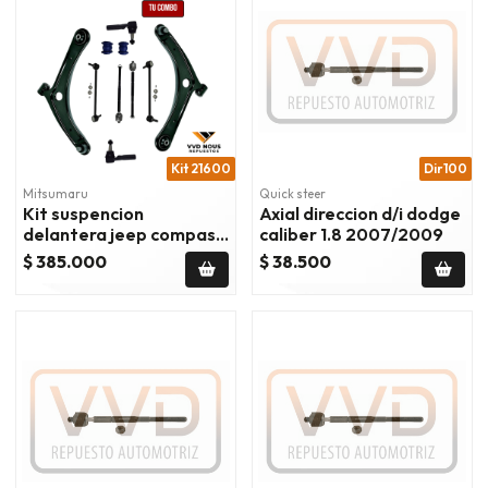
Kit 21600
Dir100
Mitsumaru
Quick steer
Kit suspencion
Axial direccion d/i dodge
delantera jeep compass
caliber 1.8 2007/2009
patriot dodge caliber
$ 385.000
$ 38.500
2007-2017