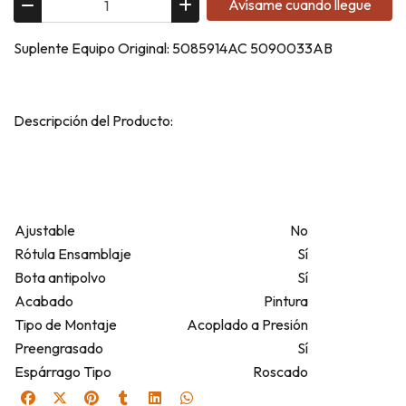
Avísame cuando llegue
Suplente Equipo Original: 5085914AC 5090033AB
Descripción del Producto:
Ajustable
No
Rótula Ensamblaje
Sí
Bota antipolvo
Sí
Acabado
Pintura
Tipo de Montaje
Acoplado a Presión
Preengrasado
Sí
Espárrago Tipo
Roscado