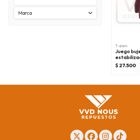
Marca
T-alem
Juego buj
estabiliza
dodge jou
$ 27.500