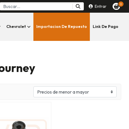
0
Entrar
Chevrolet
Importacion De Repuesto
Link De Pago
ourney