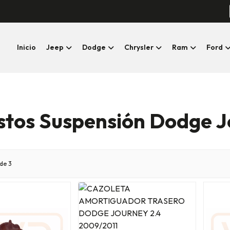
Inicio
Jeep
Dodge
Chrysler
Ram
Ford
stos Suspensión Dodge J
de 3