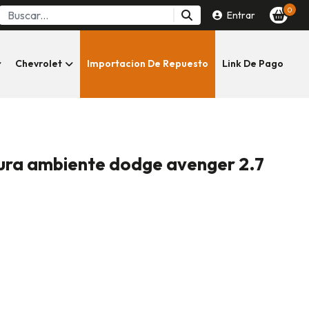
0
Entrar
Chevrolet
Importacion De Repuesto
Link De Pago
ura ambiente dodge avenger 2.7