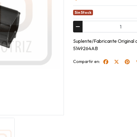
Sin Stock
Suplente/Fabricante Origina
5149264AB
Compartir en: