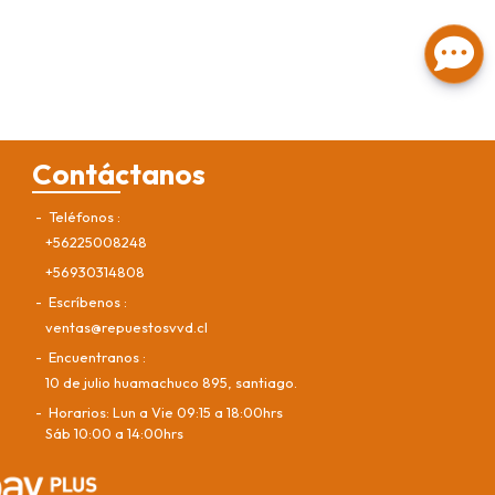
Contáctanos
Teléfonos
+56225008248
+56930314808
Escríbenos
ventas@repuestosvvd.cl
Encuentranos
10 de julio huamachuco 895, santiago.
Horarios: Lun a Vie 09:15 a 18:00hrs
Sáb 10:00 a 14:00hrs