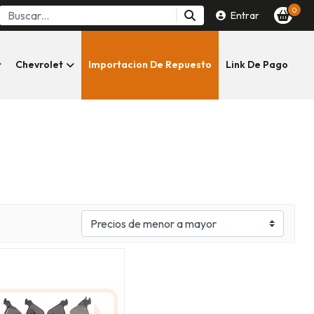
0
Entrar
Chevrolet
Importacion De Repuesto
Link De Pago