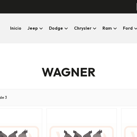
Inicio
Jeep
Dodge
Chrysler
Ram
Ford
WAGNER
de 3