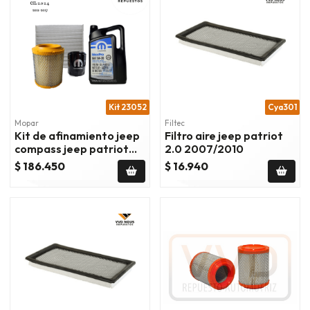
Kit 23052
Cya301
Mopar
Filtec
Kit de afinamiento jeep
Filtro aire jeep patriot
compass jeep patriot
2.0 2007/2010
dodge caliber 11/17
$ 186.450
$ 16.940