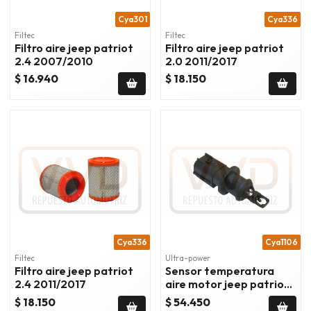
Cya301
Cya336
Filtec
Filtec
Filtro aire jeep patriot
Filtro aire jeep patriot
2.4 2007/2010
2.0 2011/2017
$ 16.940
$ 18.150
Cya336
Cya1106
Filtec
Ultra-power
Filtro aire jeep patriot
Sensor temperatura
2.4 2011/2017
aire motor jeep patriot
2007/2017
$ 18.150
$ 54.450