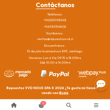
Contáctanos
Teléfonos
+56225008248
+56930314808
Escríbenos
ventas@repuestosvvd.cl
Encuentranos
10 de julio huamachuco 895, santiago.
Horarios: Lun a Vie 09:15 a 18:00hrs
Sáb 10:00 a 14:00hrs
Repuestos VVD NOUS SPA © 2026
¿Te gusta mi tienda? Yo
vendo con
Bsale
0