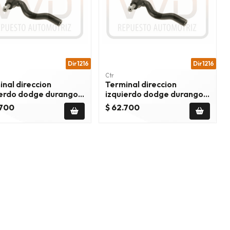
Dir1216
Dir1216
Ctr
nal direccion
Terminal direccion
ierdo dodge durango
izquierdo dodge durango
011/2015
5.7 2011/2015
.700
$ 62.700