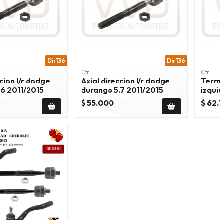
Dir136
Dir136
Ctr
Ctr
ccion l/r dodge
Axial direccion l/r dodge
Termi
.6 2011/2015
durango 5.7 2011/2015
izqu
3.6 2
$ 55.000
$ 62