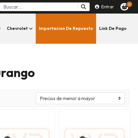
0
Entrar
Chevrolet
Importacion De Repuesto
Link De Pago
urango