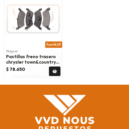
Fym1629
Wagner
Pastillas freno trasero
chrysler town&country
2001/2007
$ 78.650