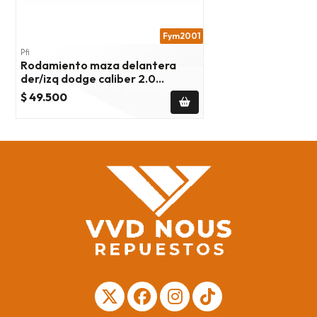
Fym2001
Pfi
Rodamiento maza delantera
der/izq dodge caliber 2.0
2007/2012
$ 49.500