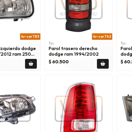
4r-car783
4r-car762
Tyc
Tyc
 izquierdo dodge
Farol trasero derecho
Farol
/2012 ram 2500
dodge ram 1994/2002
dodg
8 ram 3500
$ 60.500
$ 60
8