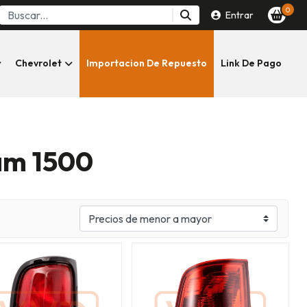
0
Entrar
Chevrolet
Importacion De Repuesto
Link De Pago
am 1500