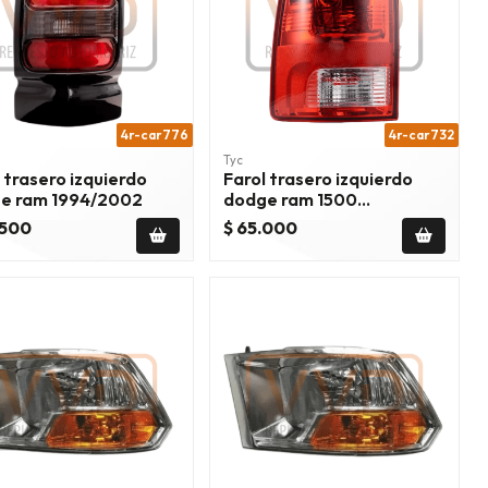
4r-car776
4r-car732
Tyc
 trasero izquierdo
Farol trasero izquierdo
e ram 1994/2002
dodge ram 1500
2009/2014
.500
$ 65.000