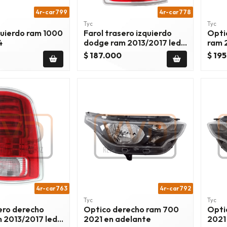
4r-car799
4r-car778
Tyc
Tyc
quierdo ram 1000
Farol trasero izquierdo
Opti
4
dodge ram 2013/2017 led
ram 
cromado
$ 187.000
$ 19
4r-car763
4r-car792
Tyc
Tyc
sero derecho
Optico derecho ram 700
Opti
 2013/2017 led
2021 en adelante
2021