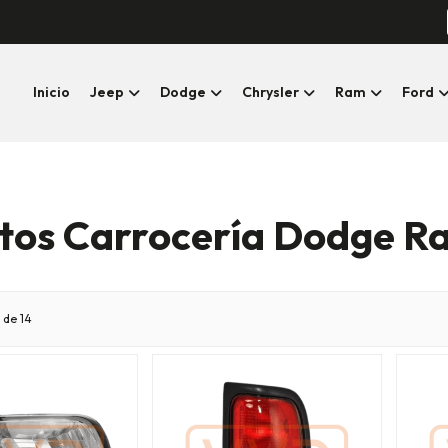
Inicio
Jeep
Dodge
Chrysler
Ram
Ford
tos Carrocería Dodge R
 de 14