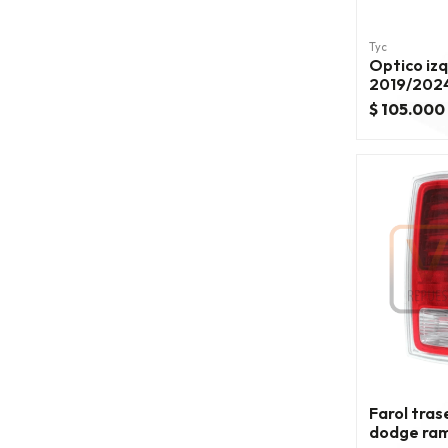
Tyc
Optico iz
2019/202
$ 105.000
Farol tra
dodge ram