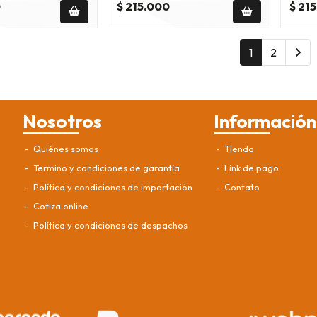
0
$ 215.000
$ 21
1
2
Nosotros
Información
Quiénes somos
Tienda
Termino y condiciones de garantía
Link de pago
Política y condiciones de importación
Contato
Cotiza online
Política y condiciones de despachos