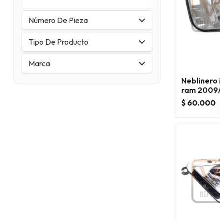
Número De Pieza
Tipo De Producto
Marca
Neblinero
ram 2009
2009/201
$ 60.000
2010/201