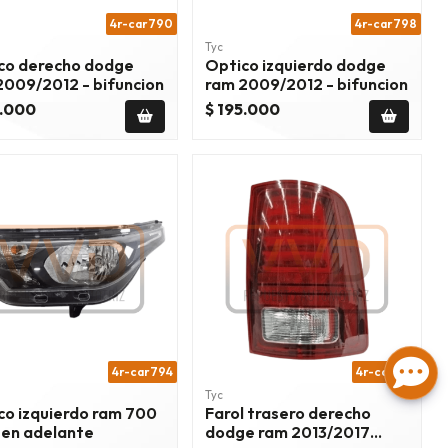
4r-car790
4r-car798
Tyc
co derecho dodge
Optico izquierdo dodge
2009/2012 - bifuncion
ram 2009/2012 - bifuncion
5.000
$ 195.000
4r-car794
4r-car764
Tyc
co izquierdo ram 700
Farol trasero derecho
 en adelante
dodge ram 2013/2017